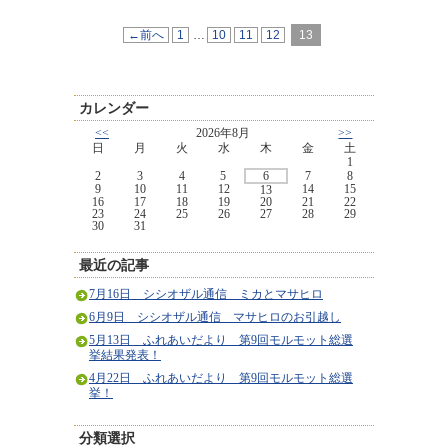
←前へ
1
…
10
11
12
13
カレンダー
<<
2026年8月
>>
日
月
火
水
木
金
土
1
2
3
4
5
6
7
8
9
10
11
12
14
15
13
16
17
18
19
20
21
22
23
24
25
26
27
28
29
30
31
最近の記事
7月16日 シシオザル通信 ミカとマサヒロ
6月9日 シシオザル通信 マサヒロのお引越し
5月13日 ふれあいだより 第9回モルモット総選
挙結果発表！
4月22日 ふれあいだより 第9回モルモット総選
挙！
分類選択