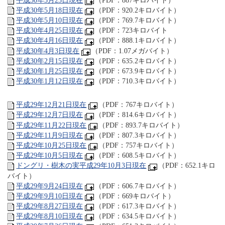
平成30年5月18日現在
（PDF：920.2キロバイト）
平成30年5月10日現在
（PDF：769.7キロバイト）
平成30年4月25日現在
（PDF：723キロバイト
平成30年4月16日現在
（PDF：888.1キロバイト）
平成30年4月3日現在
（PDF：1.07メガバイト）
平成30年2月15日現在
（PDF：635.2キロバイト）
平成30年1月25日現在
（PDF：673.9キロバイト）
平成30年1月12日現在
（PDF：710.3キロバイト）
平成29年12月21日現在
（PDF：767キロバイト）
平成29年12月7日現在
（PDF：814.6キロバイト）
平成29年11月22日現在
（PDF：893.7キロバイト）
平成29年11月9日現在
（PDF：807.3キロバイト）
平成29年10月25日現在
（PDF：757キロバイト）
平成29年10月5日現在
（PDF：608.5キロバイト）
ドングリ・樹木の実平成29年10月3日現在
（PDF：652.1キロ
バイト）
平成29年9月24日現在
（PDF：606.7キロバイト）
平成29年9月10日現在
（PDF：669キロバイト）
平成29年8月27日現在
（PDF：617.3キロバイト）
平成29年8月10日現在
（PDF：634.5キロバイト）