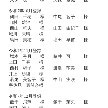
久保 聡 様 久保 紫織 様
令和7年10月登録
鶴田 千穂 様 中尾 智子 様
山村 雄治 様
西山 哲夫 様 山田 由紀子 様
城川 未晴 様
島田 美穂 様 増田 早苗 様
令和7年11月登録
増本 弓月 様 藤井 可 様
上田 千春 様
西村 絹子 様 渡邉 萌美 様
井上 紗綾 様
若尾 美智子 様 中山 実咲 様
宇佐見 麗於奈様
令和7年12月登録
飯干 飛翔 様 飯干 茉矢 様
溝口 雅人 様