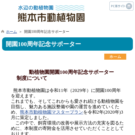
ホーム
＞ 開園100周年記念サポーター
開園100周年記念サポーター
動植物園開園100周年記念サポーター
制度について
熊本市動植物園は令和11年（2029年）に開園100周年
を迎えます。
これまでも、そしてこれからも愛され続ける動植物園を
目指し、魅力ある施設整備や
園の
運営を進めていくた
め、
熊本市動植物園マスタープラン
を令和2年(2020年)
3
月に策定しました。
この中で、飼育環境の改善や展示方法の充実を図るた
めに、本制度の寄附金を活用させていただくこととして
おります。