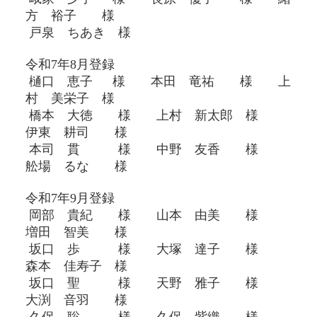
方 裕子 様
戸泉 ちあき 様
令和7年8月登録
樋口 恵子 様 本田 竜祐 様 上
村 美栄子
様
橋本 大徳 様 上村 新太郎 様
伊東 耕司 様
本司 貫 様 中野 友香 様
舩場 るな 様
令和7年9月登録
岡部 貴紀 様 山本 由美 様
増田 智美 様
坂口 歩 様 大塚 達子 様
森本 佳寿子 様
坂口 聖 様 天野 雅子 様
大渕 音羽 様