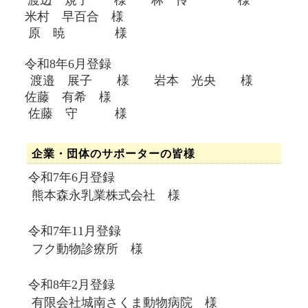
渡辺 規子
様 林 怜 様
米村 早百合 様
原 暁 様
令和8年6
月登録
渡邉 展子 様 岩本 光央 様
佐藤 有希 様
佐藤 守 様
企業・団体のサポーターの皆様
令和7年6月登録
熊本森永乳業株式会社 様
令和7年11月登録
フク動物診療所 様
令和8年2月登録
有限会社城南さくま動物病院 様