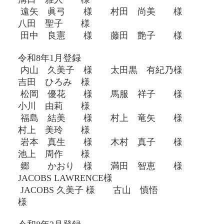
遠矢 眞弓 様 村田 尚美 様
八田 聖子 様
田中 良憲 様 藤田 艶子 様
令和8年1月登録
内山 久美子 様 太田黒 有紀乃様
吉田 ひろみ 様
松岡 優花 様 馬服 祥子 様
小川 由莉 様
福島 結美 様 村上 竜矢 様
村上 美玲 様
岩本 真生 様 木村 真子 様
池上 周作 様
郷 かおり
様 満田 智恵 様
JACOBS LAWRENCE様
JACOBS 久美子 様 古山 慎悟
様