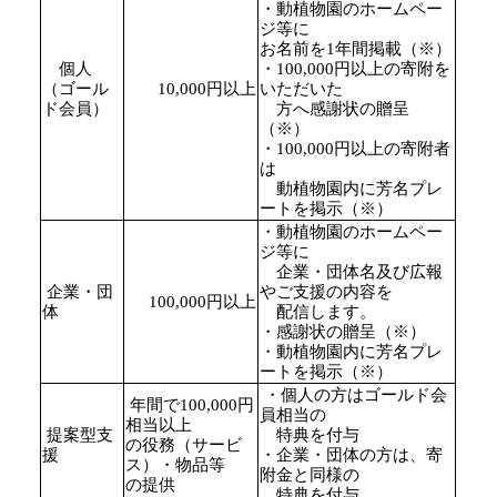
・動植物園のホームペー
ジ等に
お名前を1年間掲載
（※）
個人
・100,000円以上の寄附を
（ゴール
10,000円以上
いただいた
ド会員）
方へ感謝状の贈呈
（※）
・100,000円以上の寄附者
は
動植物園内に芳名プレ
ートを掲示（※）
・動植物園のホームペー
ジ等に
企業・団体名及び広報
企業・団
やご支援の内容を
100,000円以上
体
配信します。
・感謝状の贈呈（※）
・動植物園内に芳名プレ
ートを掲示（※）
・個人の方はゴールド会
年間で100,000円
員相当の
相当以上
提案型支
特典を付与
の役務（サービ
援
・企業・団体の方は、寄
ス）・物品等
附金と同様の
の提供
特典を付与