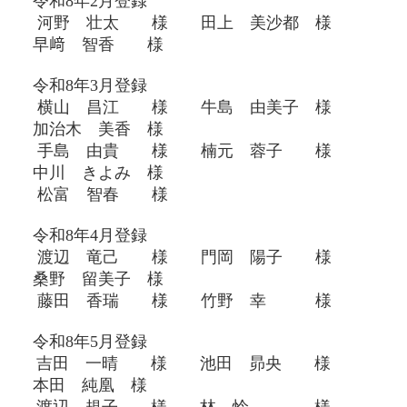
令和8年2
月登録
河野 壮太 様 田上 美沙都 様
早﨑 智香 様
令和8年3
月登録
横山 昌江 様 牛島 由美子 様
加治木 美香 様
手島 由貴 様 楠元 蓉子 様
中川 きよみ 様
松富 智春 様
令和8年4
月登録
渡辺 竜己 様 門岡 陽子 様
桑野 留美子 様
藤田 香瑞 様 竹野 幸 様
令和8年5
月登録
吉田 一晴 様 池田 昴央 様
本田 純凰 様