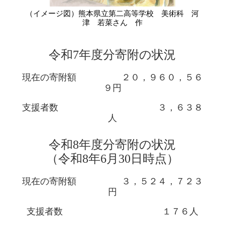
（イメージ図）熊本県立第二高等学校 美術科 河
津 若菜さん 作
令和7年度分
寄附の状況
現在の寄附額 ２０，９６０，５６
９円
支援者数 ３，６３８
人
令和8年度分
寄附の状況
（令和8年6月30
日時点）
現在の寄附額 ３，５２４，７２３
円
支援者数 １７６人