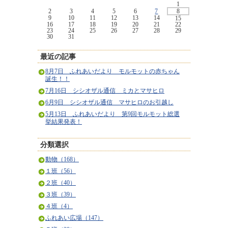
1
2
3
4
5
6
7
8
9
10
11
12
13
14
15
16
17
18
19
20
21
22
23
24
25
26
27
28
29
30
31
最近の記事
8月7日 ふれあいだより モルモットの赤ちゃん
誕生！！
7月16日 シシオザル通信 ミカとマサヒロ
6月9日 シシオザル通信 マサヒロのお引越し
5月13日 ふれあいだより 第9回モルモット総選
挙結果発表！
分類選択
動物（168）
１班（56）
２班（40）
３班（39）
４班（4）
ふれあい広場（147）