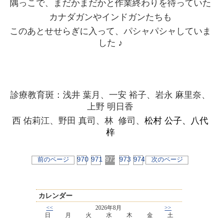
隅っこで、まだかまだかと作業終わりを待っていた
カナダガンやインドガンたちも
このあとせせらぎに入って、
パシャパシャしていま
した ♪
診療教育斑：浅井 葉月、一安 裕子、岩永 麻里奈、
上野 明日香
西 佑莉江、野田 真司、林 修司、
松村 公子、八代
梓
970
971
972
973
974
前のページ
次のページ
カレンダー
<<
2026年8月
>>
日
月
火
水
木
金
土