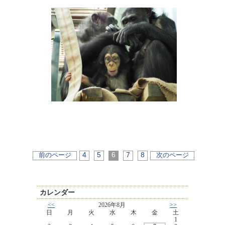
4
5
6
7
8
前のページ
次のページ
カレンダー
<<
2026年8月
>>
日
月
火
水
木
金
土
1