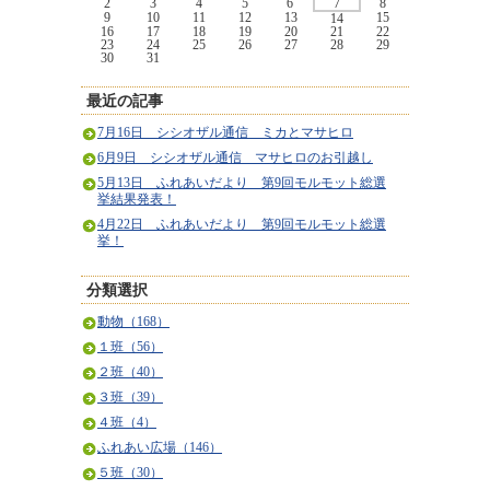
2
3
4
5
6
7
8
9
10
11
12
13
15
14
16
17
18
19
20
21
22
23
24
25
26
27
28
29
30
31
最近の記事
7月16日 シシオザル通信 ミカとマサヒロ
6月9日 シシオザル通信 マサヒロのお引越し
5月13日 ふれあいだより 第9回モルモット総選
挙結果発表！
4月22日 ふれあいだより 第9回モルモット総選
挙！
分類選択
動物（168）
１班（56）
２班（40）
３班（39）
４班（4）
ふれあい広場（146）
５班（30）