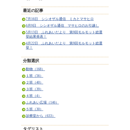
最近の記事
7月16日 シシオザル通信 ミカとマサヒロ
6月9日 シシオザル通信 マサヒロのお引越し
5月13日 ふれあいだより 第9回モルモット総選
挙結果発表！
4月22日 ふれあいだより 第9回モルモット総選
挙！
分類選択
動物（168）
１班（56）
２班（40）
３班（39）
４班（4）
ふれあい広場（146）
５班（30）
診療室から（633）
タグリスト