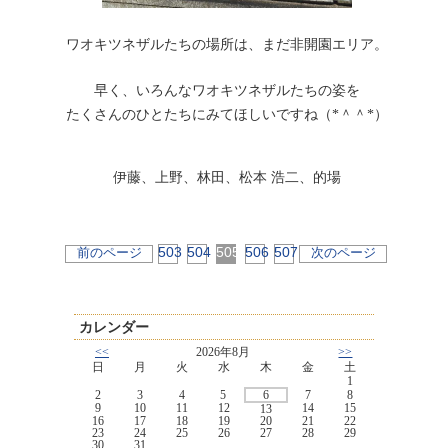
ワオキツネザルたちの場所は、まだ非開園エリア。
早く、いろんなワオキツネザルたちの姿を
たくさんのひとたちにみてほしいですね（*＾＾*）
伊藤、上野、林田、松本 浩二、的場
503
504
505
506
507
前のページ
次のページ
カレンダー
<<
2026年8月
>>
日
月
火
水
木
金
土
1
2
3
4
5
6
7
8
9
10
11
12
14
15
13
16
17
18
19
20
21
22
23
24
25
26
27
28
29
30
31