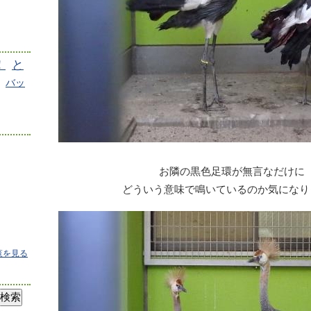
！
と
バッ
お隣の黒色足環が無言なだけに
どういう意味で鳴いているのか気になり
覧を見る