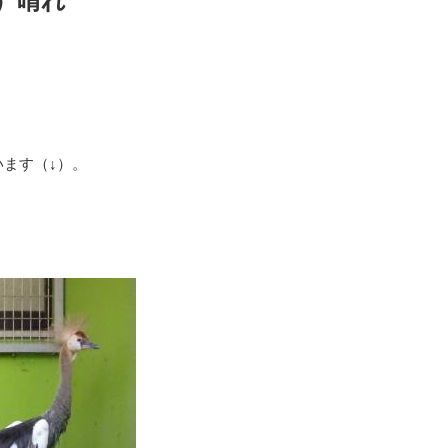
）晴れ
ます（↓）。