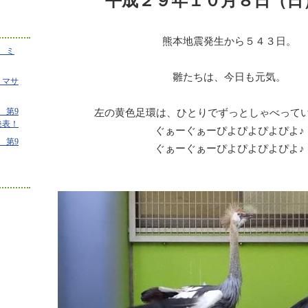
平成２９年１０月８日（日
熊本地震発生から５４３日。
 ミ
雛たちは、今日も元気。
 マサ
 第9
左の黄色足環は、ひとりでずっとしゃべってい
発表！
ぐぁーぐぁーぴよぴよぴよぴよ♪
 第9
ぐぁーぐぁーぴよぴよぴよぴよ♪