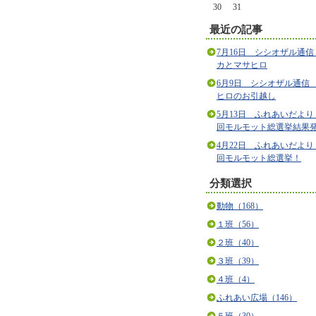
30
31
最近の記事
7月16日 シシオザル通信
カとマサヒロ
6月9日 シシオザル通信
ヒロのお引越し
5月13日 ふれあいだより
回モルモット総選挙結果
4月22日 ふれあいだより
回モルモット総選挙！
分類選択
動物（168）
１班（56）
２班（40）
３班（39）
４班（4）
ふれあい広場（146）