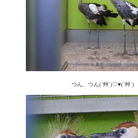
つん、つん(´艸`)♡♥(´艸`)