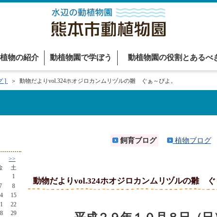
植物の紹介
動植物園で学ぼう
動植物園の役割とあるべ
 ]
＞ 動物だよりvol.324ホオジロカンムリヅルの雛 ぐぁ～ぴよ。
飼育ブログ
植物ブログ
>>
金
土
1
動物だよりvol.324ホオジロカンムリヅルの雛 
7
8
4
15
1
22
8
29