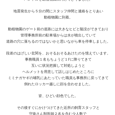
地震発生から５分の間にスタッフ仲間と連絡をとりあい
動植物園に到着。
動植物園のゲート前の道路には大きなヒビと陥没ができており
管理事務所前の駐車場からは水が噴出していて
道路の穴に落ちるのではないかと思いながら車を停車しました。
段差のはげしい玄関を、おそるおそるあけたのを憶えています。
事務職員１名もちょうど１Fに降りてきて
互いに状況把握して対処しようと
ヘルメットを用意して話しはじめたところに
ミミナガヤギの哺乳にあたっていた職員も事務所に戻ってきて
倒れたロッカー越しに顔を合わせました。
皆、ひどい顔色でした。
その後すぐにかけつけてきた近所の飼育スタッフと
守衛さん獣医師２名を含む少人数で