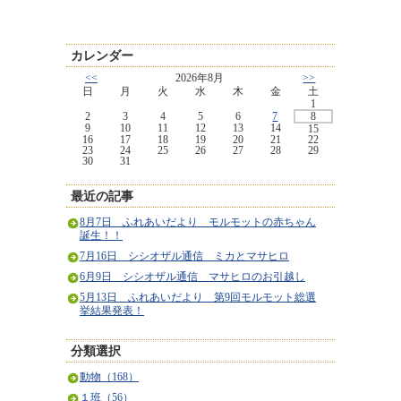
カレンダー
<<
2026年8月
>>
日
月
火
水
木
金
土
1
2
3
4
5
6
7
8
9
10
11
12
13
14
15
16
17
18
19
20
21
22
23
24
25
26
27
28
29
30
31
最近の記事
8月7日 ふれあいだより モルモットの赤ちゃん
誕生！！
7月16日 シシオザル通信 ミカとマサヒロ
6月9日 シシオザル通信 マサヒロのお引越し
5月13日 ふれあいだより 第9回モルモット総選
挙結果発表！
分類選択
動物（168）
１班（56）