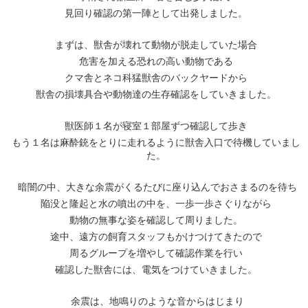
見回り確認の第一陣として出発しました。
まずは、獣舎が壊れて動物が脱走していた場合
危害を加える恐れの高い動物である
クマ舎とネコ科猛獣舎のバックヤードから
獣舎の損壊具合や動物達の生存確認をしていきました。
獣医師１名が寝室１部屋ずつ確認して歩き
もう１名は麻酔銃をとりに走れるように獣舎入口で待機していまし
た。
暗闇の中、大きな余震がくるたびに座り込んでおさまるのを待ち
陥没と隆起と水の噴出の中を、一歩一歩さぐりながら
動物の無事な姿を確認して周りました。
途中、遠方の飼育スタッフもかけつけてきたので
周るグループを増やして確認作業を行い
確認した獣舎には、電気をつけていきました。
余震は、地鳴りのような音からはじまり