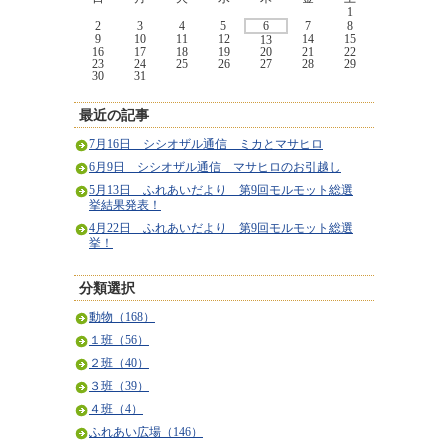
1
2
3
4
5
6
7
8
9
10
11
12
14
15
13
16
17
18
19
20
21
22
23
24
25
26
27
28
29
30
31
最近の記事
7月16日 シシオザル通信 ミカとマサヒロ
6月9日 シシオザル通信 マサヒロのお引越し
5月13日 ふれあいだより 第9回モルモット総選
挙結果発表！
4月22日 ふれあいだより 第9回モルモット総選
挙！
分類選択
動物（168）
１班（56）
２班（40）
３班（39）
４班（4）
ふれあい広場（146）