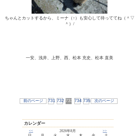
ちゃんとカットするから、ミーナ（↑）も安心して待っててね（＾▽
＾）/
一安、浅井、上野、西、松本 充史、松本 直美
731
732
733
734
735
前のページ
次のページ
カレンダー
<<
2026年8月
>>
日
月
火
水
木
金
土