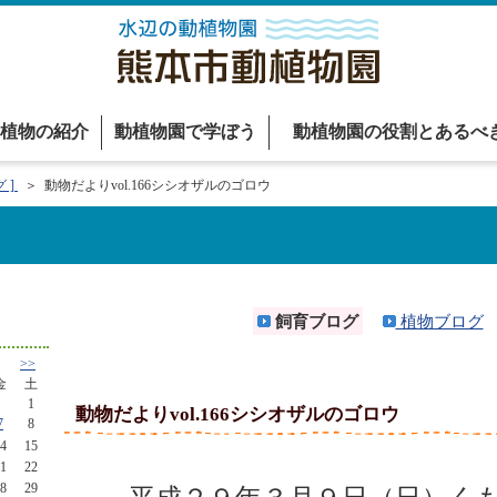
植物の紹介
動植物園で学ぼう
動植物園の役割とあるべ
 ]
＞ 動物だよりvol.166シシオザルのゴロウ
飼育ブログ
植物ブログ
>>
金
土
1
動物だよりvol.166シシオザルのゴロウ
7
8
4
15
1
22
8
29