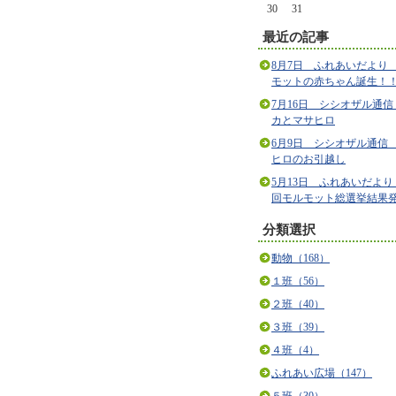
30
31
最近の記事
8月7日 ふれあいだより
モットの赤ちゃん誕生！
7月16日 シシオザル通信
カとマサヒロ
6月9日 シシオザル通信
ヒロのお引越し
5月13日 ふれあいだより
回モルモット総選挙結果
分類選択
動物（168）
１班（56）
２班（40）
３班（39）
４班（4）
ふれあい広場（147）