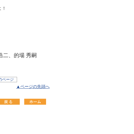
！
よ！
浩二、的場 秀嗣
のページ
▲ページの先頭へ