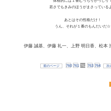
体格的には１番むっちりがっしり
若さでもきみのほうがまさっている
あとはその性格だけ！
うん、それが１番のもんだいだ☆
伊藤 誠基、伊藤 礼一、上野 明日香、松本 
760
761
762
763
764
前のページ
次