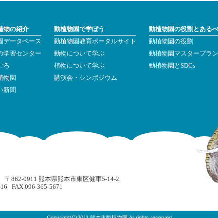
植物の紹介
動植物園で学ぼう
動植物園の役割とある
園データベース
動植物園教育ポータルサイト
動植物園の役割
の学習センター
動物について学ぶ
動植物園マスタープラ
ごろ
植物について学ぶ
動植物園とSDGs
植物園
講演会・シンポジウム
い新聞
862-0911 熊本県熊本市東区健軍5-14-2
416 FAX 096-365-5671
Copyright(C)2011 熊本市動植物園 All rights reserved