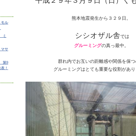
平成２９年３月９日（日）く
熊本地震発生から３２９日。
 モル
！
シシオザル舎
 ミ
では
グルーミング
の真っ最中。
 マサ
群れ内でお互いの距離感や関係を保つ
 第9
発表！
グルーミングはとても重要な役割があり