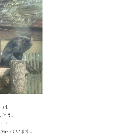
）は
しそう。
・・
で待っています。