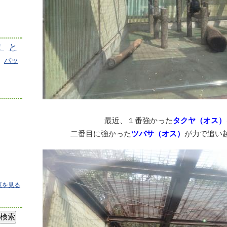
！
と
バッ
最近、１番強かった
タクヤ（オス）
二番目に強かった
ツバサ（オス）
が力で追い
覧を見る