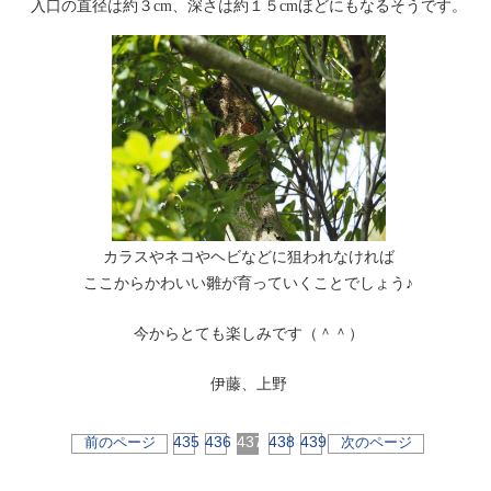
入口の直径は約３cm、深さは約１５cmほどにもなるそうです。
カラスやネコやヘビなどに狙われなければ
ここからかわいい雛が育っていくことでしょう♪
今からとても楽しみです（＾＾）
伊藤、上野
435
436
437
438
439
前のページ
次のページ