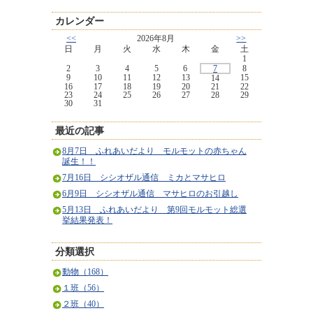
カレンダー
<<
2026年8月
>>
日
月
火
水
木
金
土
1
2
3
4
5
6
7
8
9
10
11
12
13
15
14
16
17
18
19
20
21
22
23
24
25
26
27
28
29
30
31
最近の記事
8月7日 ふれあいだより モルモットの赤ちゃん
誕生！！
7月16日 シシオザル通信 ミカとマサヒロ
6月9日 シシオザル通信 マサヒロのお引越し
5月13日 ふれあいだより 第9回モルモット総選
挙結果発表！
分類選択
動物（168）
１班（56）
２班（40）