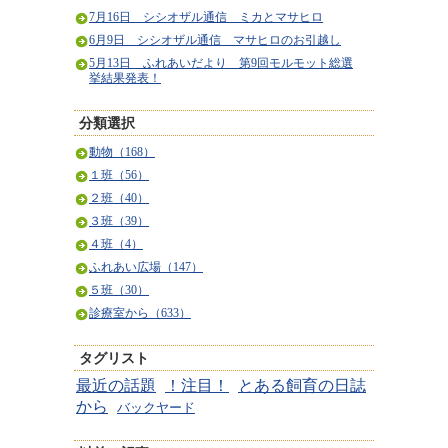
7月16日 シシオザル通信 ミカとマサヒロ
6月9日 シシオザル通信 マサヒロのお引越し
5月13日 ふれあいだより 第9回モルモット総選
挙結果発表！
分類選択
動物（168）
１班（56）
２班（40）
３班（39）
４班（4）
ふれあい広場（147）
５班（30）
診療室から（633）
タグリスト
最近の話題
！注目！
とある飼育の日誌
から
バックヤード