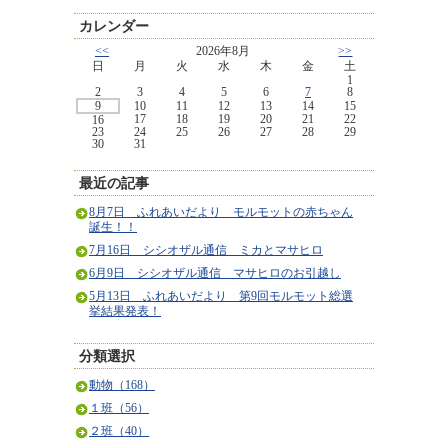
カレンダー
<<
2026年8月
>>
日
月
火
水
木
金
土
1
2
3
4
5
6
7
8
9
10
11
12
13
14
15
17
18
19
20
21
22
16
23
24
25
26
27
28
29
30
31
最近の記事
8月7日 ふれあいだより モルモットの赤ちゃん
誕生！！
7月16日 シシオザル通信 ミカとマサヒロ
6月9日 シシオザル通信 マサヒロのお引越し
5月13日 ふれあいだより 第9回モルモット総選
挙結果発表！
分類選択
動物（168）
１班（56）
２班（40）