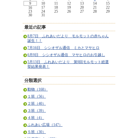
9
10
11
12
13
14
15
17
18
19
20
21
22
16
23
24
25
26
27
28
29
30
31
最近の記事
8月7日 ふれあいだより モルモットの赤ちゃん
誕生！！
7月16日 シシオザル通信 ミカとマサヒロ
6月9日 シシオザル通信 マサヒロのお引越し
5月13日 ふれあいだより 第9回モルモット総選
挙結果発表！
分類選択
動物（168）
１班（56）
２班（40）
３班（39）
４班（4）
ふれあい広場（147）
５班（30）