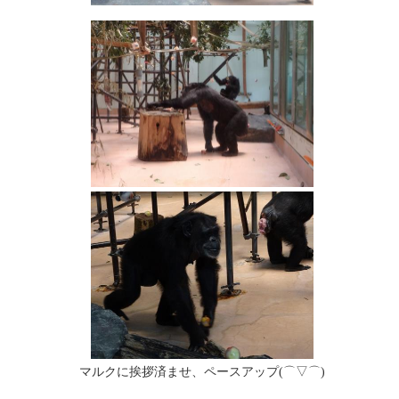
マルクに挨拶済ませ、ペースアップ(⌒▽⌒)