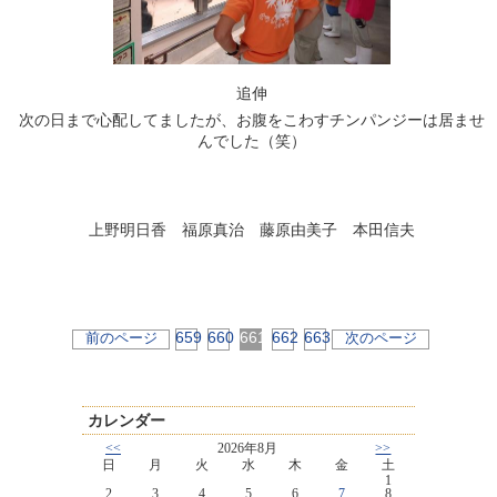
追伸
次の日まで心配してましたが、お腹をこわすチンパンジーは居ませ
んでした（笑）
上野明日香 福原真治 藤原由美子 本田信夫
659
660
661
662
663
前のページ
次のページ
カレンダー
<<
2026年8月
>>
日
月
火
水
木
金
土
1
2
3
4
5
6
7
8