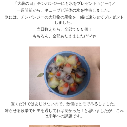
「大暑の日」チンパンジーにも氷をプレゼントヽ( ´￢`)ノ
一週間前から、キューブと球体の氷を準備しました。
氷には、チンパンジーの大好物の果物を一緒に凍らせてプレゼント
しました。
当日数えたら、全部で５５個！
もちろん、全部あたえました(*^-°)v
置くだけではあじけないので、数個はヒモで吊るしました。
凍らせる段階でヒモを通してれば良かった！と思いましたが、これ
は来年への課題です。