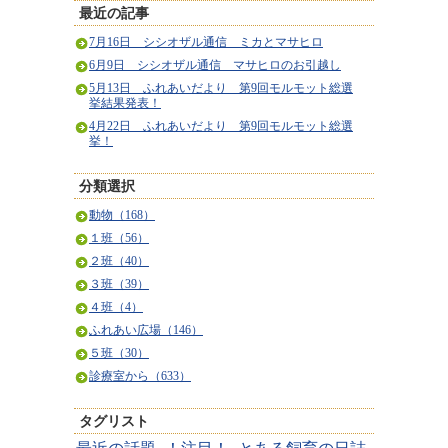
最近の記事
7月16日 シシオザル通信 ミカとマサヒロ
6月9日 シシオザル通信 マサヒロのお引越し
5月13日 ふれあいだより 第9回モルモット総選
挙結果発表！
4月22日 ふれあいだより 第9回モルモット総選
挙！
分類選択
動物（168）
１班（56）
２班（40）
３班（39）
４班（4）
ふれあい広場（146）
５班（30）
診療室から（633）
タグリスト