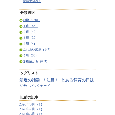
挙結果発表！
分類選択
動物（168）
１班（56）
２班（40）
３班（39）
４班（4）
ふれあい広場（147）
５班（30）
診療室から（633）
タグリスト
最近の話題
！注目！
とある飼育の日誌
から
バックヤード
以前の記事
2026年8月（1）
2026年7月（1）
2026年6月（1）