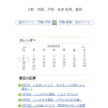
上野、内田、戸田、松本 松男、森田
796
797
798
799
800
前のページ
次のページ
カレンダー
<<
2026年8月
>>
日
月
火
水
木
金
土
1
2
3
4
5
6
7
8
9
10
11
12
13
14
15
17
18
19
20
21
22
16
23
24
25
26
27
28
29
30
31
最近の記事
8月7日 ふれあいだより モルモットの赤ちゃん
誕生！！
7月16日 シシオザル通信 ミカとマサヒロ
6月9日 シシオザル通信 マサヒロのお引越し
5月13日 ふれあいだより 第9回モルモット総選