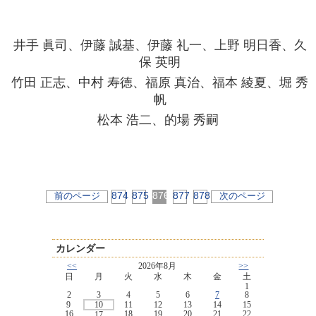
井手 眞司、伊藤 誠基、伊藤 礼一、上野 明日香、久
保 英明
竹田 正志、中村 寿徳、福原 真治、福本 綾夏、堀 秀
帆
松本 浩二、的場 秀嗣
874
875
876
877
878
前のページ
次のページ
カレンダー
<<
2026年8月
>>
日
月
火
水
木
金
土
1
2
3
4
5
6
7
8
9
10
11
12
13
14
15
16
18
19
20
21
22
17