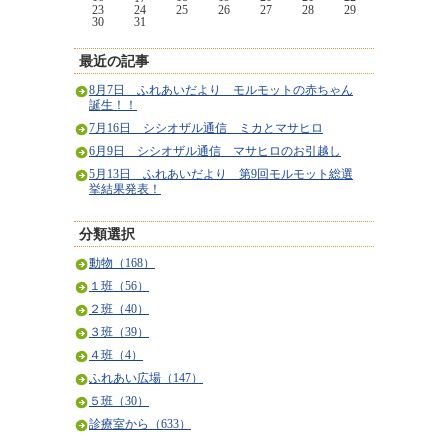
23
24
25
26
27
28
29
30
31
最近の記事
8月7日 ふれあいだより モルモットの赤ちゃん
誕生！！
7月16日 シシオザル通信 ミカとマサヒロ
6月9日 シシオザル通信 マサヒロのお引越し
5月13日 ふれあいだより 第9回モルモット総選
挙結果発表！
分類選択
動物（168）
１班（56）
２班（40）
３班（39）
４班（4）
ふれあい広場（147）
５班（30）
診療室から（633）