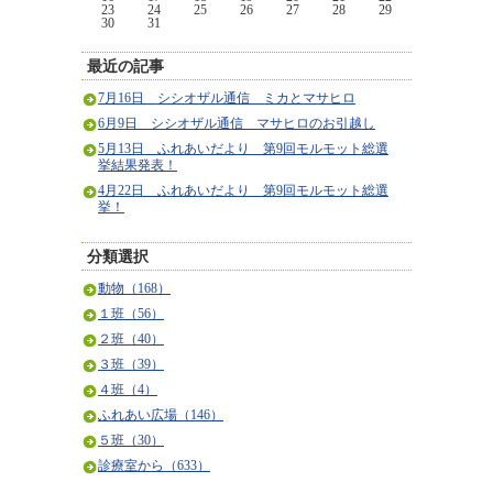
23
24
25
26
27
28
29
30
31
最近の記事
7月16日 シシオザル通信 ミカとマサヒロ
6月9日 シシオザル通信 マサヒロのお引越し
5月13日 ふれあいだより 第9回モルモット総選
挙結果発表！
4月22日 ふれあいだより 第9回モルモット総選
挙！
分類選択
動物（168）
１班（56）
２班（40）
３班（39）
４班（4）
ふれあい広場（146）
５班（30）
診療室から（633）