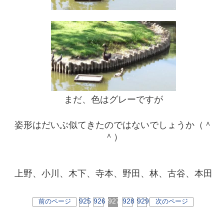
まだ、色はグレーですが
姿形はだいぶ似てきたのではないでしょうか（＾
＾）
上野、小川、木下、寺本、野田、林、古谷、本田
925
926
927
928
929
前のページ
次のページ