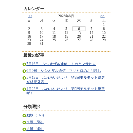
カレンダー
<<
2026年8月
>>
日
月
火
水
木
金
土
1
2
3
4
5
6
7
8
9
10
11
12
14
15
13
16
17
18
19
20
21
22
23
24
25
26
27
28
29
30
31
最近の記事
7月16日 シシオザル通信 ミカとマサヒロ
6月9日 シシオザル通信 マサヒロのお引越し
5月13日 ふれあいだより 第9回モルモット総選
挙結果発表！
4月22日 ふれあいだより 第9回モルモット総選
挙！
分類選択
動物（168）
１班（56）
２班（40）