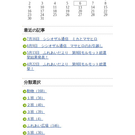
2
3
4
5
6
7
8
9
10
11
12
14
15
13
16
17
18
19
20
21
22
23
24
25
26
27
28
29
30
31
最近の記事
7月16日 シシオザル通信 ミカとマサヒロ
6月9日 シシオザル通信 マサヒロのお引越し
5月13日 ふれあいだより 第9回モルモット総選
挙結果発表！
4月22日 ふれあいだより 第9回モルモット総選
挙！
分類選択
動物（168）
１班（56）
２班（40）
３班（39）
４班（4）
ふれあい広場（146）
５班（30）