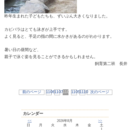
昨年生まれた子どもたちも、ずいぶん大きくなりました。
カピバラはとても泳ぎが上手です。
よく見ると、手足の指の間に水かきがあるのがわかります。
暑い日の昼間など、
親子で泳ぐ姿を見ることができるかもしれません。
飼育第二班 長井
1106
1107
1108
1109
1110
前のページ
次のページ
カレンダー
<<
2026年8月
>>
日
月
火
水
木
金
土
1