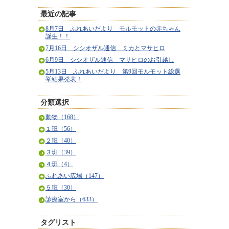
最近の記事
8月7日 ふれあいだより モルモットの赤ちゃん
誕生！！
7月16日 シシオザル通信 ミカとマサヒロ
6月9日 シシオザル通信 マサヒロのお引越し
5月13日 ふれあいだより 第9回モルモット総選
挙結果発表！
分類選択
動物（168）
１班（56）
２班（40）
３班（39）
４班（4）
ふれあい広場（147）
５班（30）
診療室から（633）
タグリスト