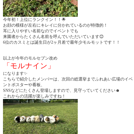
今年初！上位にランクイン！！🌟
お顔の模様が左右にキレイに分かれているのが特徴的！
耳に入りやすい名前なのでイベントでも
来園者からたくさん名前を呼んでいただいています😊
6位のカスミとは誕生日が2ヶ月差で最年少モルモットです！！
以上が今年のモルセブン改め
「モルナイン」
になります✨
こちらで紹介したメンバーは、次回の総選挙までふれあい広場のイベ
ントポスターや看板、
SNSなどにたくさん登場しますので、見守っていてください☻
これからの活躍が楽しみですね！