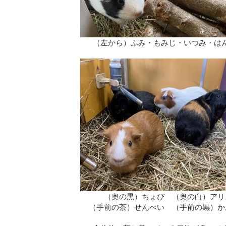
（左から）ふみ・もみじ・いつみ・は
（奥の黒）ちょび （奥の白）アリ
（手前の茶）せんべい （手前の黒）か