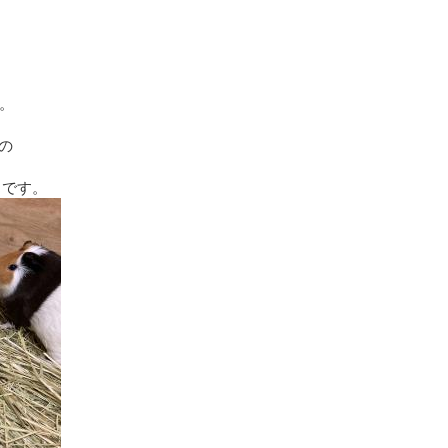
。
。
の
ちです。