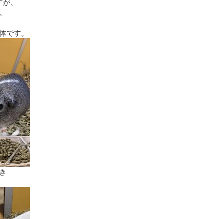
すが、
。
体です。
き