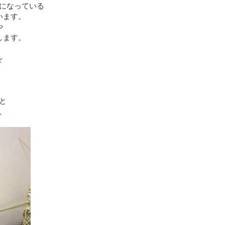
になっている
います。
や
します。
を
、
と
、