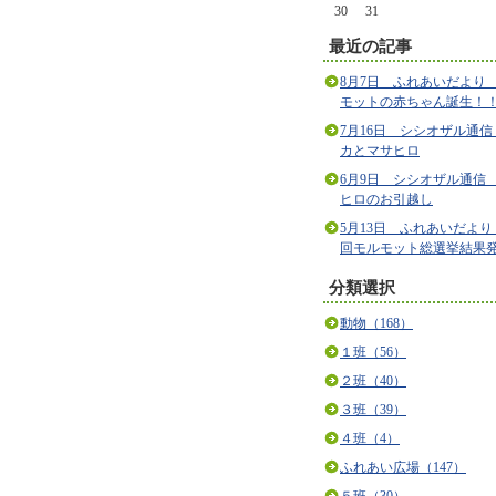
30
31
最近の記事
8月7日 ふれあいだより
モットの赤ちゃん誕生！
7月16日 シシオザル通信
カとマサヒロ
6月9日 シシオザル通信
ヒロのお引越し
5月13日 ふれあいだより
回モルモット総選挙結果
分類選択
動物（168）
１班（56）
２班（40）
３班（39）
４班（4）
ふれあい広場（147）