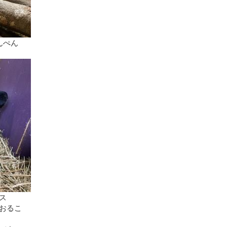
んぺん
ス
おるこ