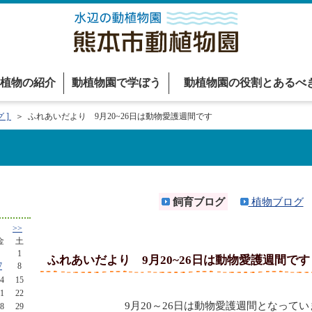
植物の紹介
動植物園で学ぼう
動植物園の役割とあるべ
 ]
＞ ふれあいだより 9月20~26日は動物愛護週間です
飼育ブログ
植物ブログ
>>
金
土
1
ふれあいだより 9月20~26日は動物愛護週間です
7
8
4
15
1
22
9月20～26日は動物愛護週間となって
8
29