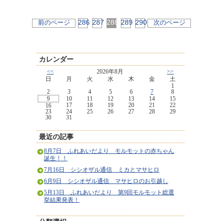
286
287
288
289
290
前のページ
次のページ
カレンダー
<<
2026年8月
>>
日
月
火
水
木
金
土
1
2
3
4
5
6
7
8
9
10
11
12
13
14
15
17
18
19
20
21
22
16
23
24
25
26
27
28
29
30
31
最近の記事
8月7日 ふれあいだより モルモットの赤ちゃん
誕生！！
7月16日 シシオザル通信 ミカとマサヒロ
6月9日 シシオザル通信 マサヒロのお引越し
5月13日 ふれあいだより 第9回モルモット総選
挙結果発表！