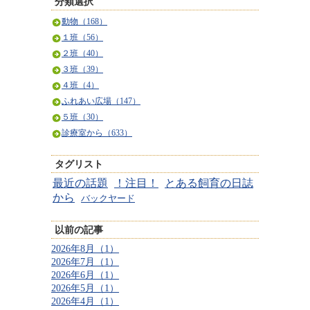
分類選択
動物（168）
１班（56）
２班（40）
３班（39）
４班（4）
ふれあい広場（147）
５班（30）
診療室から（633）
タグリスト
最近の話題
！注目！
とある飼育の日誌
から
バックヤード
以前の記事
2026年8月（1）
2026年7月（1）
2026年6月（1）
2026年5月（1）
2026年4月（1）