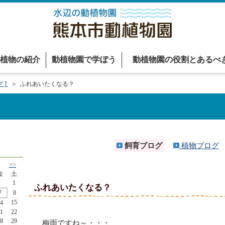
植物の紹介
動植物園で学ぼう
動植物園の役割とあるべ
 ]
＞ ふれあいたくなる？
飼育ブログ
植物ブログ
>>
金
土
1
ふれあいたくなる？
7
8
15
4
1
22
8
29
梅雨ですね～・・・