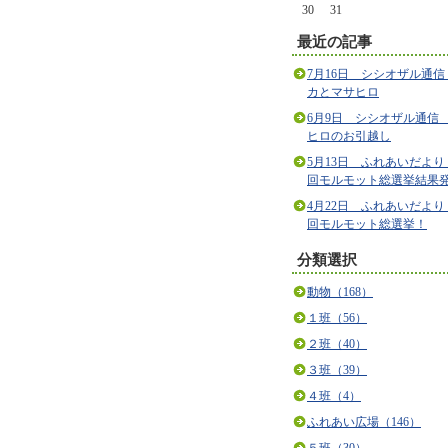
30
31
最近の記事
7月16日 シシオザル通信
カとマサヒロ
6月9日 シシオザル通信
ヒロのお引越し
5月13日 ふれあいだより
回モルモット総選挙結果
4月22日 ふれあいだより
回モルモット総選挙！
分類選択
動物（168）
１班（56）
２班（40）
３班（39）
４班（4）
ふれあい広場（146）