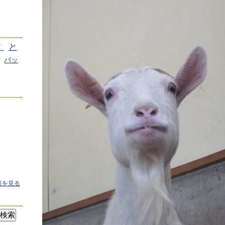
！
と
バッ
覧を見る