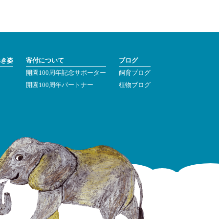
べき姿
寄付について
ブログ
開園100周年記念サポーター
飼育ブログ
ン
開園100周年パートナー
植物ブログ