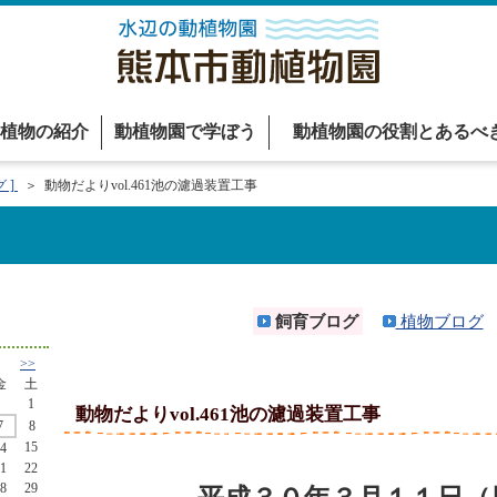
植物の紹介
動植物園で学ぼう
動植物園の役割とあるべ
 ]
＞ 動物だよりvol.461池の濾過装置工事
飼育ブログ
植物ブログ
>>
金
土
1
動物だよりvol.461池の濾過装置工事
7
8
15
4
1
22
8
29