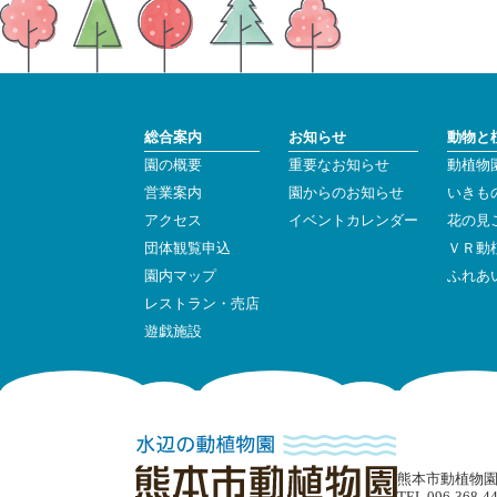
総合案内
お知らせ
動物と
園の概要
重要なお知らせ
動植物
営業案内
園からのお知らせ
いきも
アクセス
イベントカレンダー
花の見
団体観覧申込
ＶＲ動
園内マップ
ふれあ
レストラン・売店
遊戯施設
熊本市動植物園 〒
TEL 096-368-4