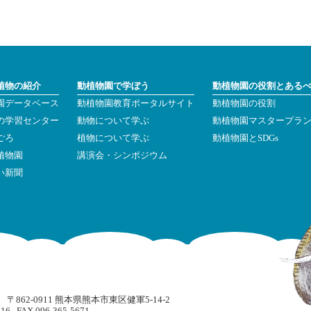
植物の紹介
動植物園で学ぼう
動植物園の役割とある
園データベース
動植物園教育ポータルサイト
動植物園の役割
の学習センター
動物について学ぶ
動植物園マスタープラ
ごろ
植物について学ぶ
動植物園とSDGs
植物園
講演会・シンポジウム
い新聞
862-0911 熊本県熊本市東区健軍5-14-2
416 FAX 096-365-5671