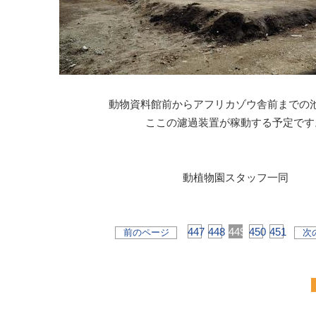
動物資料館前からアフリカゾウ舎前までの
ここの濾過装置が稼動する予定です
動植物園スタッフ一同
447
448
449
450
451
前のページ
次