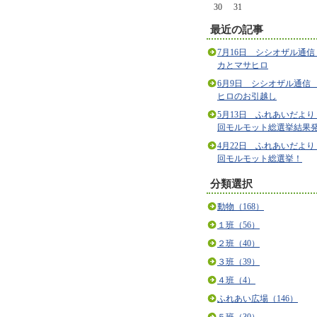
30
31
最近の記事
7月16日 シシオザル通信
カとマサヒロ
6月9日 シシオザル通信
ヒロのお引越し
5月13日 ふれあいだより
回モルモット総選挙結果
4月22日 ふれあいだより
回モルモット総選挙！
分類選択
動物（168）
１班（56）
２班（40）
３班（39）
４班（4）
ふれあい広場（146）