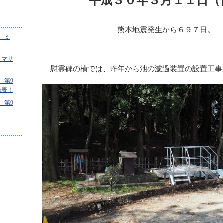
平成３０年３月１１日（
熊本地震発生から６９７日。
 ミ
 マサ
慰霊碑の横では、昨年から池の濾過装置の設置工事
 第9
発表！
 第9