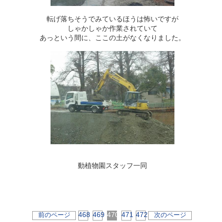
転げ落ちそうでみているほうは怖いですが
しゃかしゃか作業されていて
あっという間に、ここの土がなくなりました。
動植物園スタッフ一同
468
469
470
471
472
前のページ
次のページ