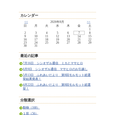
カレンダー
<<
2026年8月
>>
日
月
火
水
木
金
土
1
2
3
4
5
6
7
8
9
10
11
12
13
15
14
16
17
18
19
20
21
22
23
24
25
26
27
28
29
30
31
最近の記事
7月16日 シシオザル通信 ミカとマサヒロ
6月9日 シシオザル通信 マサヒロのお引越し
5月13日 ふれあいだより 第9回モルモット総選
挙結果発表！
4月22日 ふれあいだより 第9回モルモット総選
挙！
分類選択
動物（168）
１班（56）