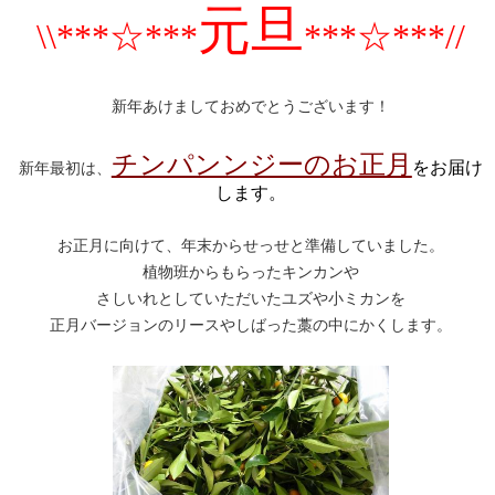
元旦
\\***☆***
***
☆***//
新年あけましておめでとうございます！
チンパンンジーのお正月
をお届け
新年最初は、
します。
お正月に向けて、年末からせっせと準備していました。
植物班からもらったキンカンや
さしいれとしていただいたユズや小ミカンを
正月バージョンのリースやしばった藁の中にかくします。