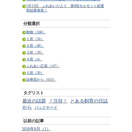
5月13日 ふれあいだより 第9回モルモット総選
挙結果発表！
分類選択
動物（168）
１班（56）
２班（40）
３班（39）
４班（4）
ふれあい広場（147）
５班（30）
診療室から（633）
タグリスト
最近の話題
！注目！
とある飼育の日誌
から
バックヤード
以前の記事
2026年8月（1）