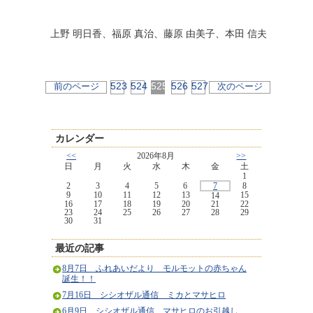
上野 明日香、福原 真治、藤原 由美子、本田 信夫
523
524
525
526
527
前のページ
次のページ
カレンダー
<<
2026年8月
>>
日
月
火
水
木
金
土
1
2
3
4
5
6
7
8
9
10
11
12
13
15
14
16
17
18
19
20
21
22
23
24
25
26
27
28
29
30
31
最近の記事
8月7日 ふれあいだより モルモットの赤ちゃん
誕生！！
7月16日 シシオザル通信 ミカとマサヒロ
6月9日 シシオザル通信 マサヒロのお引越し