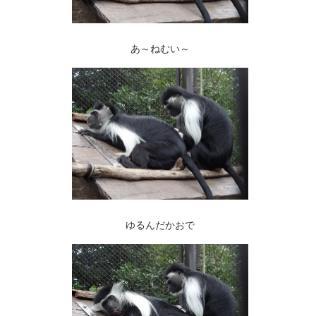
あ～ねむい～
ゆるんだかおで