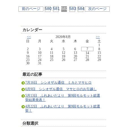
580
581
582
583
584
前のページ
次のページ
カレンダー
<<
2026年8月
>>
日
月
火
水
木
金
土
1
2
3
4
5
6
7
8
9
10
11
12
13
15
14
16
17
18
19
20
21
22
23
24
25
26
27
28
29
30
31
最近の記事
7月16日 シシオザル通信 ミカとマサヒロ
6月9日 シシオザル通信 マサヒロのお引越し
5月13日 ふれあいだより 第9回モルモット総選
挙結果発表！
4月22日 ふれあいだより 第9回モルモット総選
挙！
分類選択