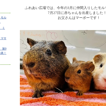
ふれあい広場では、今年の3月に仲間入りしたモル
7月27日に赤ちゃんを出産しました
お父さんはマーボーです！
 モル
！
 ミ
 マサ
 第9
発表！