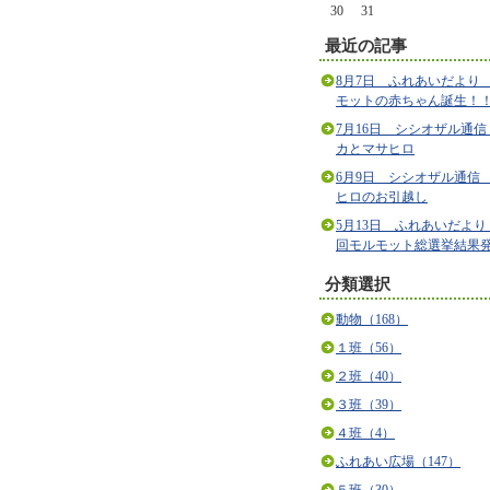
30
31
最近の記事
8月7日 ふれあいだより
モットの赤ちゃん誕生！
7月16日 シシオザル通信
カとマサヒロ
6月9日 シシオザル通信
ヒロのお引越し
5月13日 ふれあいだより
回モルモット総選挙結果
分類選択
動物（168）
１班（56）
２班（40）
３班（39）
４班（4）
ふれあい広場（147）