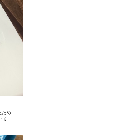
たため
🍼