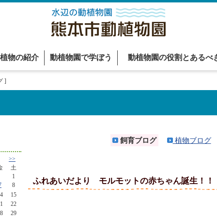
植物の紹介
動植物園で学ぼう
動植物園の役割とあるべ
 ]
飼育ブログ
植物ブログ
>>
金
土
1
ふれあいだより モルモットの赤ちゃん誕生！！
7
8
4
15
1
22
8
29