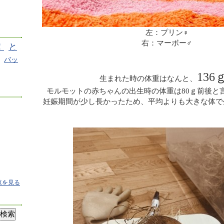
左：プリン♀
右：マーボー♂
！
と
バッ
136ｇ
生まれた時の体重はなんと、
モルモットの赤ちゃんの出生時の体重は80ｇ前後と
妊娠期間が少し長かったため、平均よりも大きな体で
覧を見る