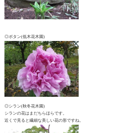
◎ボタン(低木花木園)
◎シラン(秋冬花木園)
シランの花はまだちらほらです。
近くで見ると繊細な美しい花の形ですね。