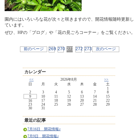
園内にはいろいろな花が次々と咲きますので、開花情報随時更新し
ています。
ぜひ、HPの「ブログ」や「花の見ごろコーナー」をご覧ください。
269
270
271
272
273
前のページ
次のページ
カレンダー
<<
2026年8月
>>
日
月
火
水
木
金
土
1
2
3
4
5
6
7
8
9
10
11
12
13
14
15
17
18
19
20
21
22
16
23
24
25
26
27
28
29
30
31
最近の記事
7月16日 開花情報♪
7月9日 開花情報♪