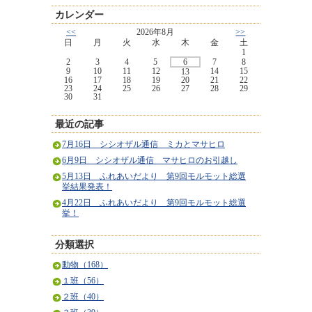
カレンダー
<<
2026年8月
>>
日
月
火
水
木
金
土
1
2
3
4
5
6
7
8
9
10
11
12
14
15
13
16
17
18
19
20
21
22
23
24
25
26
27
28
29
30
31
最近の記事
7月16日 シシオザル通信 ミカとマサヒロ
6月9日 シシオザル通信 マサヒロのお引越し
5月13日 ふれあいだより 第9回モルモット総選
挙結果発表！
4月22日 ふれあいだより 第9回モルモット総選
挙！
分類選択
動物（168）
１班（56）
２班（40）