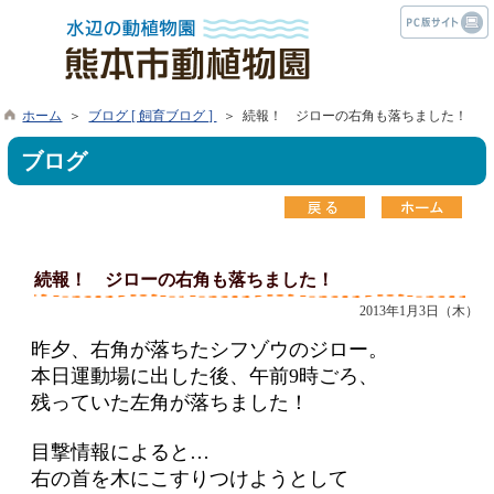
ホーム
＞
ブログ [ 飼育ブログ ]
＞ 続報！ ジローの右角も落ちました！
ブログ
続報！ ジローの右角も落ちました！
2013年1月3日（木）
昨夕、
右角が落ちたシフゾウのジロー。
本日運動場に出した後、午前
9
時ごろ、
残っていた左角が落ちました！
目撃情報によると…
右の首を木にこすりつけようとして