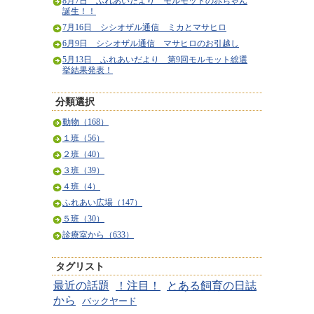
8月7日 ふれあいだより モルモットの赤ちゃん
誕生！！
7月16日 シシオザル通信 ミカとマサヒロ
6月9日 シシオザル通信 マサヒロのお引越し
5月13日 ふれあいだより 第9回モルモット総選
挙結果発表！
分類選択
動物（168）
１班（56）
２班（40）
３班（39）
４班（4）
ふれあい広場（147）
５班（30）
診療室から（633）
タグリスト
最近の話題
！注目！
とある飼育の日誌
から
バックヤード