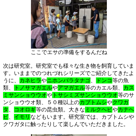
ここでエサの準備をするんだね
次は研究室。研究室でも様々な生き物を飼育していま
す。いままでのつれづれシリーズでご紹介してきたよ
うに、
カネヒラ
や
ニホンバラタナゴ
、
ドンコ
等の魚
類、
トノサマガエル
や
アマガエル
等のカエル類、
カス
ミサンショウウオ
や
トサシミズサンショウウオ
等のサ
ンショウウオ類、５０種以上の
カブトムシ
や
クワガ
タ
、
コオロギ
等の昆虫類。大きな
ミルクヘビ
や
カナヘ
ビ
、
イモリ
などもいます。研究室では、カブトムシや
クワガタに触ったりして楽しんでいただきました。