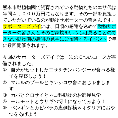
熊本市動植物園で飼育されている動物たちのエサ代は
年間４，０００万円にもなります。その一部を負担し
ていただいているのが動物サポーターの皆さんです。
サポーターズデイ
には、日頃の感謝を込めて
動物サポ
ーターの皆さんとそのご家族をいつもは見ることので
きない動物園の裏側の見学にご招待するイベント
で年
に数回開催されます。
今回のサポーターズデイでは、次の６つのコースが準
備されました。
①
自分がセットしたエサをチンパンジーが食べる様
子を観察しよう！
②
マルルのプールとキンシコウ舎におじゃましま
す！
③
カバとクロサイとネコ科動物のお部屋見学
④
モルモットとウサギの博士になってみよう！
⑤
ペンギンとカピバラの裏側探検＆オタリアにおや
つをあげよう