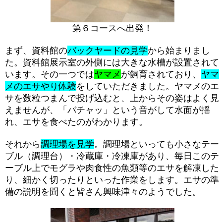
第６コースへ出発！
まず、資料館の
バックヤードの見学
から始まりまし
た。資料館展示室の外側には大きな水槽が設置されて
います。その一つでは
ヤマメ
が飼育されており、
ヤマ
メのエサやり体験
をしていただきました。ヤマメのエ
サを数粒つまんで投げ込むと、上からその姿はよく見
えませんが、「バチャッ」という音がして水面が揺
れ、エサを食べたのがわかります。
それから
調理場を見学
。調理場といっても小さなテー
ブル（調理台）・冷蔵庫・冷凍庫があり、
毎日このテ
ーブル上でモグラや肉食性の魚類等のエサを解凍した
り、細かく切ったりといった作業をします。エサの準
備の説明を聞くと皆さん興味津々のようでした。