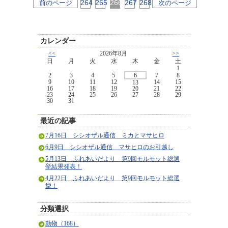
264
265
266
267
268
前のページ
次のページ
カレンダー
<<
2026年8月
>>
日
月
火
水
木
金
土
1
2
3
4
5
6
7
8
9
10
11
12
14
15
13
16
17
18
19
20
21
22
23
24
25
26
27
28
29
30
31
最近の記事
7月16日 シシオザル通信 ミカとマサヒロ
6月9日 シシオザル通信 マサヒロのお引越し
5月13日 ふれあいだより 第9回モルモット総選
挙結果発表！
4月22日 ふれあいだより 第9回モルモット総選
挙！
分類選択
動物（168）