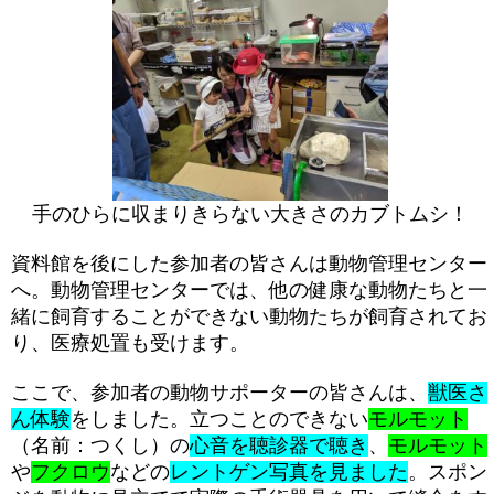
手のひらに収まりきらない大きさのカブトムシ！
資料館を後にした参加者の皆さんは動物管理センター
へ。動物管理センターでは、他の健康な動物たちと一
緒に飼育することができない動物たちが飼育されてお
り、医療処置も受けます。
ここで、参加者の動物サポーターの皆さんは、
獣医さ
ん体験
をしました。立つことのできない
モルモット
（名前：つくし）の
心音を聴診器で聴き
、
モルモット
や
フクロウ
などの
レントゲン写真を見ました
。スポン