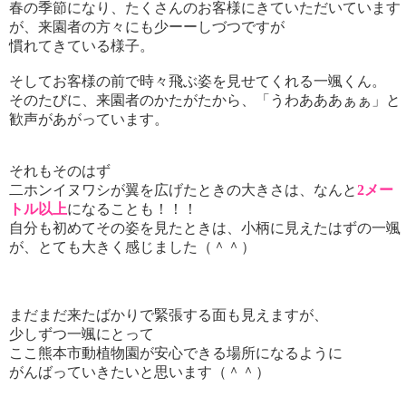
春の季節になり、たくさんのお客様にきていただいています
が、来園者の方々にも少ーーしづつですが
慣れてきている様子。
そしてお客様の前で時々飛ぶ姿を見せてくれる一颯くん。
そのたびに、来園者のかたがたから、「うわあああぁぁ」と
歓声があがっています。
それもそのはず
二ホンイヌワシが翼を広げたときの大きさは、なんと
2メー
トル以上
になることも！！！
自分も初めてその姿を見たときは、小柄に見えたはずの一颯
が、とても大きく感じました（＾＾）
まだまだ来たばかりで緊張する面も見えますが、
少しずつ一颯にとって
ここ熊本市動植物園が安心できる場所になるように
がんばっていきたいと思います（＾＾）