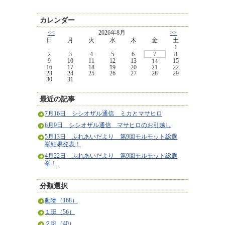
カレンダー
<<
2026年8月
>>
日
月
火
水
木
金
土
1
2
3
4
5
6
7
8
9
10
11
12
13
15
14
16
17
18
19
20
21
22
23
24
25
26
27
28
29
30
31
最近の記事
7月16日 シシオザル通信 ミカとマサヒロ
6月9日 シシオザル通信 マサヒロのお引越し
5月13日 ふれあいだより 第9回モルモット総選
挙結果発表！
4月22日 ふれあいだより 第9回モルモット総選
挙！
分類選択
動物（168）
１班（56）
２班（40）