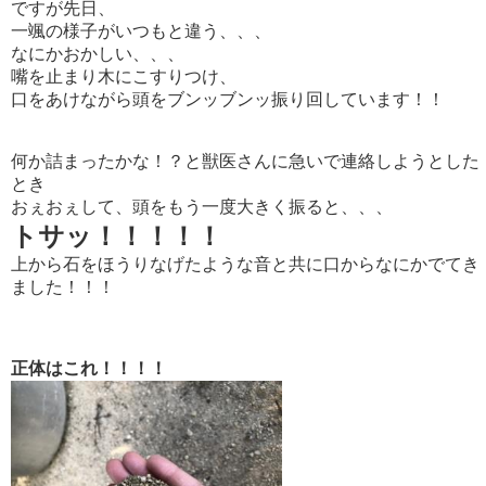
ですが先日、
一颯の様子がいつもと違う、、、
なにかおかしい、、、
嘴を止まり木にこすりつけ、
口をあけながら頭をブンッブンッ振り回しています！！
何か詰まったかな！？と獣医さんに急いで連絡しようとした
とき
おぇおぇして、頭をもう一度大きく振ると、、、
トサッ！！！！！
上から石をほうりなげたような音と共に口からなにかでてき
ました！！！
正体はこれ！！！！