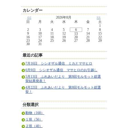
カレンダー
<<
2026年8月
>>
日
月
火
水
木
金
土
1
2
3
4
5
6
7
8
9
10
11
12
14
15
13
16
17
18
19
20
21
22
23
24
25
26
27
28
29
30
31
最近の記事
7月16日 シシオザル通信 ミカとマサヒロ
6月9日 シシオザル通信 マサヒロのお引越し
5月13日 ふれあいだより 第9回モルモット総選
挙結果発表！
4月22日 ふれあいだより 第9回モルモット総選
挙！
分類選択
動物（168）
１班（56）
２班（40）