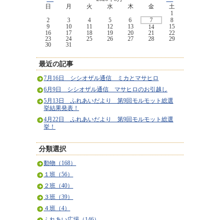
日
月
火
水
木
金
土
1
2
3
4
5
6
7
8
9
10
11
12
13
15
14
16
17
18
19
20
21
22
23
24
25
26
27
28
29
30
31
最近の記事
7月16日 シシオザル通信 ミカとマサヒロ
6月9日 シシオザル通信 マサヒロのお引越し
5月13日 ふれあいだより 第9回モルモット総選
挙結果発表！
4月22日 ふれあいだより 第9回モルモット総選
挙！
分類選択
動物（168）
１班（56）
２班（40）
３班（39）
４班（4）
ふれあい広場（146）