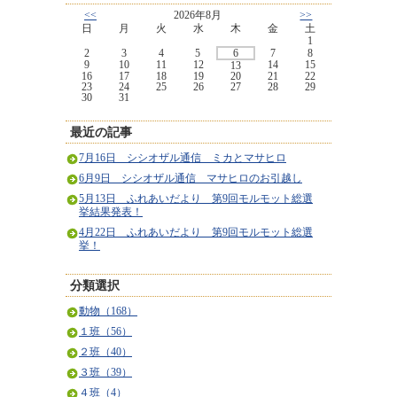
<<
2026年8月
>>
日
月
火
水
木
金
土
1
2
3
4
5
6
7
8
9
10
11
12
14
15
13
16
17
18
19
20
21
22
23
24
25
26
27
28
29
30
31
最近の記事
7月16日 シシオザル通信 ミカとマサヒロ
6月9日 シシオザル通信 マサヒロのお引越し
5月13日 ふれあいだより 第9回モルモット総選
挙結果発表！
4月22日 ふれあいだより 第9回モルモット総選
挙！
分類選択
動物（168）
１班（56）
２班（40）
３班（39）
４班（4）