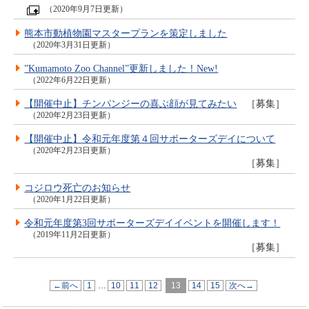
（2020年9月7日更新）
熊本市動植物園マスタープランを策定しました
（2020年3月31日更新）
”Kumamoto Zoo Channel”更新しました！New!
（2022年6月22日更新）
【開催中止】チンパンジーの喜ぶ顔が見てみたい
［募集］
（2020年2月23日更新）
【開催中止】令和元年度第４回サポーターズデイについて
（2020年2月23日更新）
［募集］
コジロウ死亡のお知らせ
（2020年1月22日更新）
令和元年度第3回サポーターズデイイベントを開催します！
（2019年11月2日更新）
［募集］
←前へ
1
…
10
11
12
13
14
15
次へ→