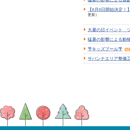
【8月8日開始決定
更新）
大暑の日イベント 
猛暑の影響による動
🌴キッズプール🌴
サバンナエリア整備