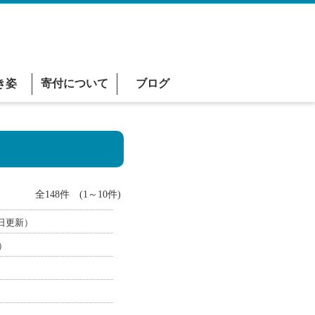
き姿
寄付について
ブログ
全148件 (1～10件)
7日更新）
）
）