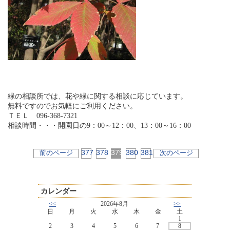
緑の相談所では、花や緑に関する相談に応じています。
無料ですのでお気軽にご利用ください。
ＴＥＬ 096-368-7321
相談時間・・・開園日の9：00～12：00、13：00～16：00
377
378
379
380
381
前のページ
次のページ
カレンダー
<<
2026年8月
>>
日
月
火
水
木
金
土
1
2
3
4
5
6
7
8