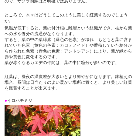
ので、サクラ前線ほど明確ではありません。
ところで、木々はどうしてこのように美しく紅葉するのでしょう
か。
気温が低下すると、葉の付け根に離層という組織ができ、枝から葉
への水や養分の流通がなくなります。
すると、葉の中の葉緑素（緑色の色素）が壊れ、もともと葉に含ま
れていた色素（黄色の色素：カロテノイド）や蓄積していた糖分か
ら作られた色素（赤色の色素：アントシアン）により、葉が緑から
赤や黄色に変化するのです。
葉が赤くなるカエデの仲間は、葉の中に糖分が多いのです。
紅葉は、昼夜の温度差が大きいとより鮮やかになります。鉢植えの
場合、昼間は日当たりのよい暖かい場所に置くと、より美しい紅葉
を鑑賞することが出来ます。
●
イロハモミジ