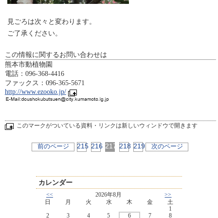
見ごろは次々と変わります。
ご了承ください。
この情報に関するお問い合わせは
熊本市動植物園
電話：096-368-4416
ファックス：096-365-5671
http://www.ezooko.jp/
このマークがついている資料・リンクは新しいウィンドウで開きます
215
216
217
218
219
前のページ
次のページ
カレンダー
<<
2026年8月
>>
日
月
火
水
木
金
土
1
2
3
4
5
6
7
8