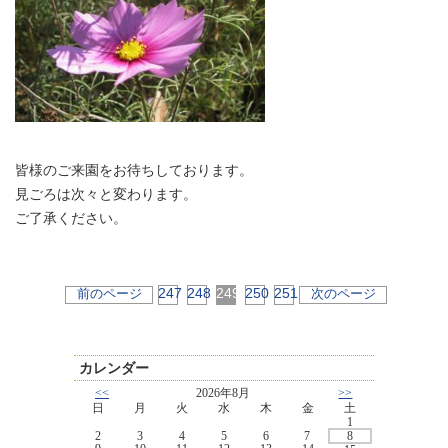
皆様のご来園をお待ちしております。
見ごろは次々と変わります。
ご了承ください。
247
248
249
250
251
前のページ
次のページ
カレンダー
<<
2026年8月
>>
日
月
火
水
木
金
土
1
2
3
4
5
6
7
8