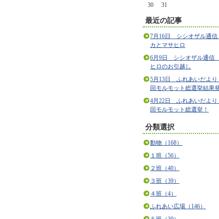
30
31
最近の記事
7月16日 シシオザル通信
カとマサヒロ
6月9日 シシオザル通信
ヒロのお引越し
5月13日 ふれあいだより
回モルモット総選挙結果
4月22日 ふれあいだより
回モルモット総選挙！
分類選択
動物（168）
１班（56）
２班（40）
３班（39）
４班（4）
ふれあい広場（146）