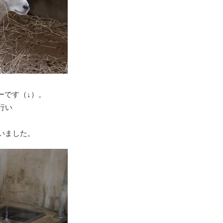
ーです（↓）。
行い
いました。