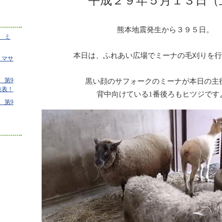
平成２９年５月１３日（
熊本地震発生から３９５日。
 ミ
本日は、ふれあい広場でミーナの毛刈りを行
 マサ
 第9
黒い顔のサフォークのミーナが本日の主
発表！
背中向けている1番後ろもヒツジです
 第9