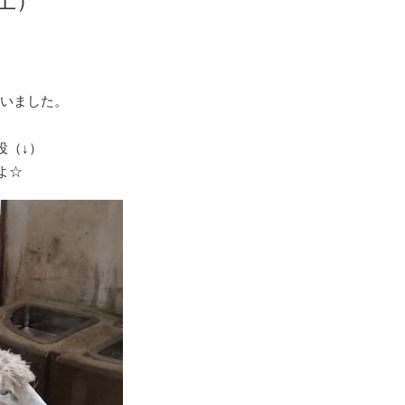
土）
いました。
役（↓）
よ☆