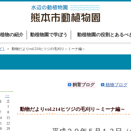
植物の紹介
動植物園で学ぼう
動植物園の役割とあるべ
 ]
＞ 動物だよりvol.214ヒツジの毛刈り～ミーナ編～
飼育ブログ
植物ブログ
>>
金
土
1
動物だよりvol.214ヒツジの毛刈り～ミーナ編～
7
8
4
15
1
22
8
29