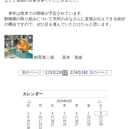
来年は熊本での開催が予定されています。
動物園の取り組みについて市民のみなさんに直接お伝えできる絶好
の機会ですので、ぜひ足を運んでいただけたらと思います。
飼育第二係 髙木 美緒
1237
1238
1239
1240
1241
前のページ
次のページ
カレンダー
<<
2026年8月
>>
日
月
火
水
木
金
土
1
2
3
4
5
6
7
8
9
10
11
12
13
14
15
16
17
18
19
20
21
22
23
24
25
26
27
28
29
30
31