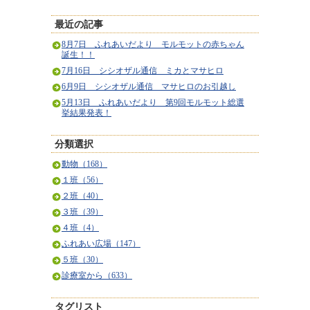
最近の記事
8月7日 ふれあいだより モルモットの赤ちゃん
誕生！！
7月16日 シシオザル通信 ミカとマサヒロ
6月9日 シシオザル通信 マサヒロのお引越し
5月13日 ふれあいだより 第9回モルモット総選
挙結果発表！
分類選択
動物（168）
１班（56）
２班（40）
３班（39）
４班（4）
ふれあい広場（147）
５班（30）
診療室から（633）
タグリスト