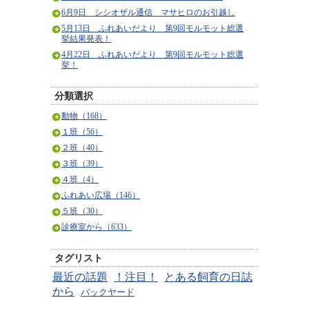
6月9日 シシオザル通信 マサヒロのお引越し
5月13日 ふれあいだより 第9回モルモット総選
挙結果発表！
4月22日 ふれあいだより 第9回モルモット総選
挙！
分類選択
動物（168）
１班（56）
２班（40）
３班（39）
４班（4）
ふれあい広場（146）
５班（30）
診療室から（633）
タグリスト
最近の話題
！注目！
とある飼育の日誌
から
バックヤード