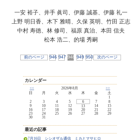
一安 裕子、井手 眞司、伊藤 誠基、伊藤 礼一
上野 明日香、木下 雅晴、久保 英明、竹田 正志
中村 寿徳、林 修司、福原 真治、本田 信夫
松本 浩二、的場 秀嗣
946
947
948
949
950
前のページ
次のページ
カレンダー
<<
2026年8月
>>
日
月
火
水
木
金
土
1
2
3
4
5
6
7
8
9
10
11
12
14
15
13
16
17
18
19
20
21
22
23
24
25
26
27
28
29
30
31
最近の記事
7月16日 シシオザル通信 ミカとマサヒロ