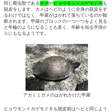
同じ爬虫類である
カメ
や
ヒョウモントカゲモドキ
も
脱皮をします。カメはヘビのように全身の脱皮をす
るわけではなく、甲羅がはがれて落ちているのが観
察されます。甲羅のブロックの一つ一つをよく見る
と年輪のようになることも多く、年齢を知る手掛か
りにもなるようです。
アカミミガメのはがれかけた甲羅
ヒョウモントカゲモドキも脱皮前はヘビと同じよう