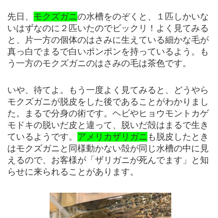
先日、
モクズガニ
の水槽をのぞくと、１匹しかいな
いはずなのに２匹いたのでビックリ！よく見てみる
と、片一方の個体のはさみに生えている細かな毛が
真っ白でまるで白いポンポンを持っているよう。も
う一方のモクズガニのはさみの毛は茶色です。
いや、待てよ。もう一度よく見てみると、どうやら
モクズガニが脱皮をした後であることがわかりまし
た。まるで分身の術です。ヘビやヒョウモントカゲ
モドキの脱いだ皮と違って、脱いだ殻はまるで生き
ているようです。
アメリカザリガニ
も脱皮したとき
はモクズガニと同様動かない殻が同じ水槽の中に見
えるので、お客様が「ザリガニが死んでます」と知
らせに来られることがあります。