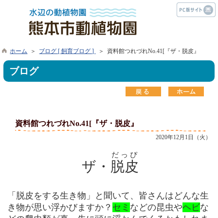
ホーム
＞
ブログ [ 飼育ブログ ]
＞ 資料館つれづれNo.41[『ザ・脱皮』
ブログ
資料館つれづれNo.41[『ザ・脱皮』
2020年12月1日（火）
だっぴ
ザ・
脱皮
「脱皮をする生き物」と聞いて、皆さんはどんな生
き物が思い浮かびますか？
セミ
などの昆虫や
ヘビ
な