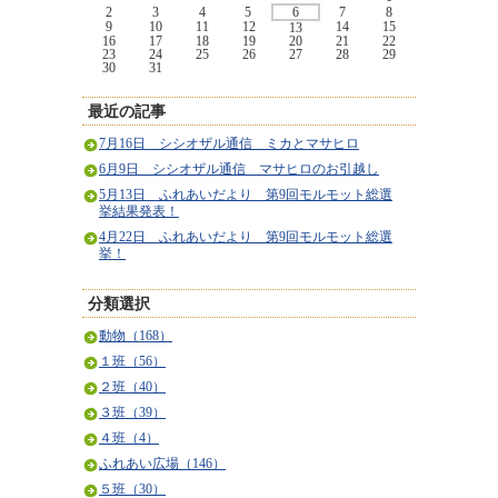
2
3
4
5
6
7
8
9
10
11
12
14
15
13
16
17
18
19
20
21
22
23
24
25
26
27
28
29
30
31
最近の記事
7月16日 シシオザル通信 ミカとマサヒロ
6月9日 シシオザル通信 マサヒロのお引越し
5月13日 ふれあいだより 第9回モルモット総選
挙結果発表！
4月22日 ふれあいだより 第9回モルモット総選
挙！
分類選択
動物（168）
１班（56）
２班（40）
３班（39）
４班（4）
ふれあい広場（146）
５班（30）