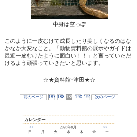
中身は空っぽ
このように一皮むけて成長したり美しくなるのはな
かなか大変なこと。「動物資料館の展示やガイドは
最近一皮むけたように面白い！！」と言っていただ
けるよう頑張っていきたいと思います。
☆★資料館･津田★☆
187
188
189
190
191
前のページ
次のページ
カレンダー
<<
2026年8月
>>
日
月
火
水
木
金
土
1