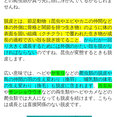
どの爬虫類が真っ先に頭に浮かんでくるかもしれま
せんね。
脱皮とは、節足動物（昆虫やエビやカニの仲間など
体の外側に骨格と関節を持つ生き物）のように体の
表面を固い組織（クチクラ）で覆われた生き物が成
長の過程で古い殻を脱ぎ捨てること
。
からだが一回
り大きく成長するためには外側のかたい殻を脱がな
ければならない
のですね。昆虫が変態するときも脱
皮します。
広い意味では、ヘビや
ヤモリ
などの
爬虫類の脱皮や
鳥の仲間の羽の生え変わり（換羽）、哺乳類の体毛
の生え変わり（換毛）も脱皮に含まれます
。
カエル
や
サンショウウオ
などの両生類やヘビやカメなどの
爬虫類では大人になっても脱皮を続けます。こちら
は成長とは直接関係のない脱皮です。