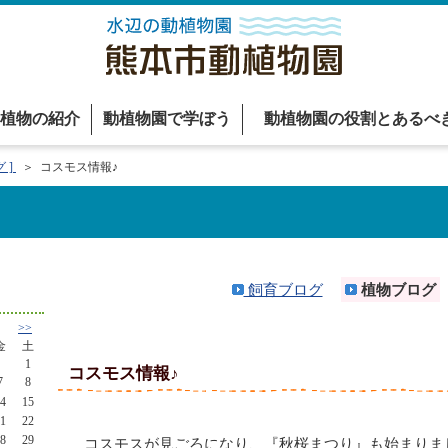
植物の紹介
動植物園で学ぼう
動植物園の役割とあるべ
 ]
＞ コスモス情報♪
飼育ブログ
植物ブログ
>>
金
土
1
コスモス情報♪
7
8
4
15
1
22
8
29
コスモスが見ごろになり、『秋桜まつり』も始まりま