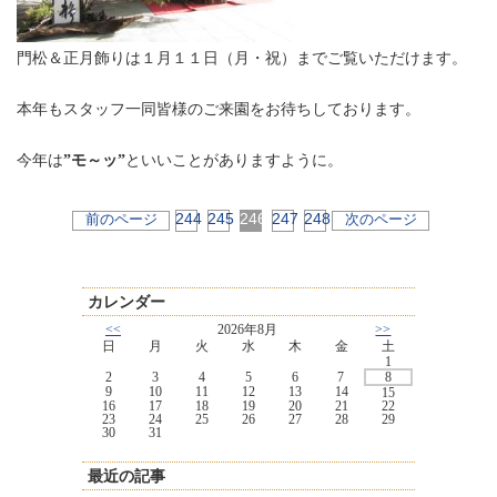
門松＆正月飾りは１月１１日（月・祝）までご覧いただけます。
本年もスタッフ一同皆様のご来園をお待ちしております。
今年は
”モ～ッ”
といいことがありますように。
244
245
246
247
248
前のページ
次のページ
カレンダー
<<
2026年8月
>>
日
月
火
水
木
金
土
1
2
3
4
5
6
7
8
9
10
11
12
13
14
15
16
17
18
19
20
21
22
23
24
25
26
27
28
29
30
31
最近の記事