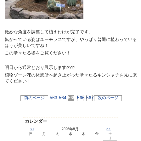
微妙な角度を調整して植え付けが完了です。
転がっている姿はユーモラスですが、やっぱり普通に植わっている
ほうが美しいですね！
この堂々たる姿をご覧ください！！
明日から通常どおり展示しますので
植物ゾーン花の休憩所へ起き上がった堂々たるキンシャチを見に来
てください！
563
564
565
566
567
前のページ
次のページ
カレンダー
<<
2026年8月
>>
日
月
火
水
木
金
土
1